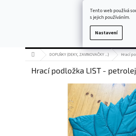
Přejít
usitoprodeti@seznam.cz
na
Tento web používá so
obsah
s jejich používáním.
Nastavení
AKCE
HNÍZDEČKA / KOMPLETY
MANTINELY
Domů
DOPLŇKY (DEKY, ZAVINOVAČKY ...)
Hrací po
Hrací podložka LIST - petrole