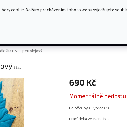
OBCHODNÍ PODMÍNKY
OCHRANA OSOBNÍCH ÚDAJŮ
ubory cookie. Dalším procházením tohoto webu vyjadřujete souhl
HLEDAT
KOJÍCÍ POLŠTÁŘE
DOPLŇKY (DEKY, ZAVINOVAČKY ...)
Oblečen
dložka LIST - petrolejový
jový
2251
690 Kč
Měrná
Momentálně nedostu
cena:
Položka byla vyprodána…
Hrací deka ve tvaru listu.