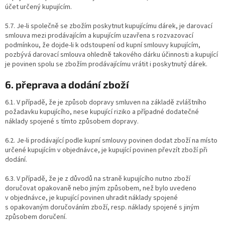
účet určený kupujícím.
5.7. Je-li společně se zbožím poskytnut kupujícímu dárek, je darovací
smlouva mezi prodávajícím a kupujícím uzavřena s rozvazovací
podmínkou, že dojde-li k odstoupení od kupní smlouvy kupujícím,
pozbývá darovací smlouva ohledně takového dárku účinnosti a kupující
je povinen spolu se zbožím prodávajícímu vrátit i poskytnutý dárek.
6. přeprava a dodání zboží
6.1. V případě, že je způsob dopravy smluven na základě zvláštního
požadavku kupujícího, nese kupující riziko a případné dodatečné
náklady spojené s tímto způsobem dopravy.
6.2. Je-li prodávající podle kupní smlouvy povinen dodat zboží na místo
určené kupujícím v objednávce, je kupující povinen převzít zboží při
dodání.
6.3. V případě, že je z důvodů na straně kupujícího nutno zboží
doručovat opakovaně nebo jiným způsobem, než bylo uvedeno
v objednávce, je kupující povinen uhradit náklady spojené
s opakovaným doručováním zboží, resp. náklady spojené s jiným
způsobem doručení.