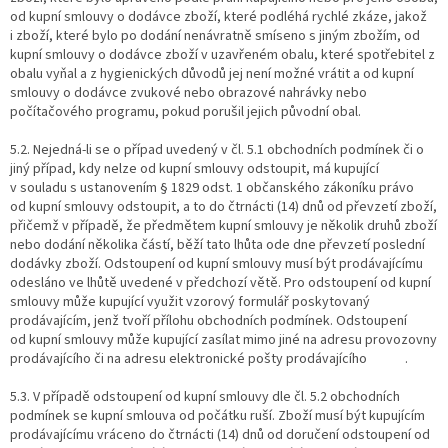
od kupní smlouvy o dodávce zboží, které podléhá rychlé zkáze, jakož
i zboží, které bylo po dodání nenávratně smíseno s jiným zbožím, od
kupní smlouvy o dodávce zboží v uzavřeném obalu, které spotřebitel z
obalu vyňal a z hygienických důvodů jej není možné vrátit a od kupní
smlouvy o dodávce zvukové nebo obrazové nahrávky nebo
počítačového programu, pokud porušil jejich původní obal.
5.2. Nejedná-li se o případ uvedený v čl. 5.1 obchodních podmínek či o
jiný případ, kdy nelze od kupní smlouvy odstoupit, má kupující
v souladu s ustanovením § 1829 odst. 1 občanského zákoníku právo
od kupní smlouvy odstoupit, a to do čtrnácti (14) dnů od převzetí zboží,
přičemž v případě, že předmětem kupní smlouvy je několik druhů zboží
nebo dodání několika částí, běží tato lhůta ode dne převzetí poslední
dodávky zboží. Odstoupení od kupní smlouvy musí být prodávajícímu
odesláno ve lhůtě uvedené v předchozí větě. Pro odstoupení od kupní
smlouvy může kupující využit vzorový formulář poskytovaný
prodávajícím, jenž tvoří přílohu obchodních podmínek. Odstoupení
od kupní smlouvy může kupující zasílat mimo jiné na adresu provozovny
prodávajícího či na adresu elektronické pošty prodávajícího .
5.3. V případě odstoupení od kupní smlouvy dle čl. 5.2 obchodních
podmínek se kupní smlouva od počátku ruší. Zboží musí být kupujícím
prodávajícímu vráceno do čtrnácti (14) dnů od doručení odstoupení od