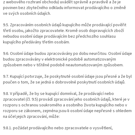
z webového rozhraní obchodu) uvádět správně a pravdivě a že je
povinen bez zbytečného odkladu informovat prodávajícího o změně
ve svých osobních údajích.
9.5. Zpracováním osobních údajů kupujícího může prodávající pověřit
třetí osobu, jakožto zpracovatele. Kromě osob dopravujících zboží
nebudou osobní údaje prodávajícím bez předchozího souhlasu
kupujícího předávány třetím osobám.
9.6. Osobní údaje budou zpracovávány po dobu neurčitou. Osobní údaje
budou zpracovávány v elektronické podobě automatizovaným
způsobem nebo v tištěné podobě neautomatizovaným způsobem.
9.7. Kupující potvrzuje, že poskytnuté osobní údaje jsou přesné a že byl
poučen o tom, že se jedná o dobrovolné poskytnutí osobních údajů.
9.8. V případě, že by se kupující domníval, že prodávající nebo
zpracovatel (čl. 9.5) provádí zpracování jeho osobních údajů, které je v
rozporu s ochranou soukromého a osobního života kupujícího nebo v
rozporu se zákonem, zejména jsou-li osobní údaje nepřesné s ohledem
na účel jejich zpracování, může:
9.8.1. požádat prodávajícího nebo zpracovatele o vysvětlení,