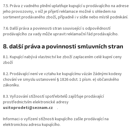
7.5. Práva z vadného plnění uplatňuje kupující u prodávajícího na adrese
jeho provozovny, v níž je přijetí reklamace možné s ohledem na
sortiment prodávaného zboží, případně i v sídle nebo místě podnikání.
7.6. Další práva a povinnosti stran související s odpovědností
prodávajícího za vady může upravit reklamační řád prodávajícího.
8. další práva a povinnosti smluvních stran
8.1. Kupující nabývá vlastnictví ke zboží zaplacením celé kupní ceny
zboží
8.2. Prodávající není ve vztahu ke kupujícímu vázán žádnými kodexy
chování ve smyslu ustanovení § 1826 odst. 1 písm. e) občanského
zákoníku.
8.3. Vyřizování stížností spotřebitelů zajišťuje prodávající
prostřednictvím elektronické adresy
usitoprodeti@seznam.cz
.
Informaci o vyřízení stížnosti kupujícího zašle prodávající na
elektronickou adresu kupujícího.