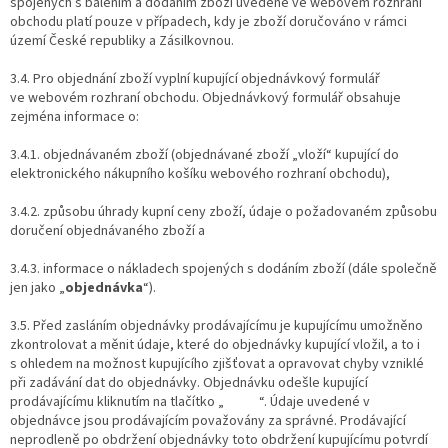
spojených s balením a dodáním zboží uvedené ve webovém rozhraní
obchodu platí pouze v případech, kdy je zboží doručováno v rámci
území České republiky a Zásilkovnou.
3.4. Pro objednání zboží vyplní kupující objednávkový formulář
ve webovém rozhraní obchodu. Objednávkový formulář obsahuje
zejména informace o:
3.4.1. objednávaném zboží (objednávané zboží „vloží“ kupující do
elektronického nákupního košíku webového rozhraní obchodu),
3.4.2. způsobu úhrady kupní ceny zboží, údaje o požadovaném způsobu
doručení objednávaného zboží a
3.4.3. informace o nákladech spojených s dodáním zboží (dále společně
jen jako „
objednávka
“).
3.5. Před zasláním objednávky prodávajícímu je kupujícímu umožněno
zkontrolovat a měnit údaje, které do objednávky kupující vložil, a to i
s ohledem na možnost kupujícího zjišťovat a opravovat chyby vzniklé
při zadávání dat do objednávky. Objednávku odešle kupující
prodávajícímu kliknutím na tlačítko „ “. Údaje uvedené v
objednávce jsou prodávajícím považovány za správné. Prodávající
neprodleně po obdržení objednávky toto obdržení kupujícímu potvrdí