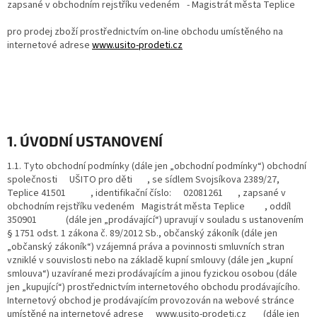
zapsané v obchodním rejstříku vedeném - Magistrát města Teplice
pro prodej zboží prostřednictvím on-line obchodu umístěného na
internetové adrese
www.usito-prodeti.cz
1. ÚVODNÍ USTANOVENÍ
1.1. Tyto obchodní podmínky (dále jen „obchodní podmínky“) obchodní
společnosti UŠITO pro děti , se sídlem Svojsíkova 2389/27,
Teplice 41501 , identifikační číslo: 02081261 , zapsané v
obchodním rejstříku vedeném Magistrát města Teplice , oddíl
350901 (dále jen „prodávající“) upravují v souladu s ustanovením
§ 1751 odst. 1 zákona č. 89/2012 Sb., občanský zákoník (dále jen
„občanský zákoník“) vzájemná práva a povinnosti smluvních stran
vzniklé v souvislosti nebo na základě kupní smlouvy (dále jen „kupní
smlouva“) uzavírané mezi prodávajícím a jinou fyzickou osobou (dále
jen „kupující“) prostřednictvím internetového obchodu prodávajícího.
Internetový obchod je prodávajícím provozován na webové stránce
umístěné na internetové adrese www.usito-prodeti.cz (dále jen