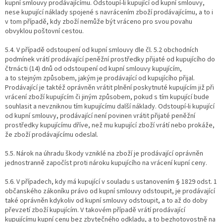
kupní smlouvy prodávajícímu. Odstoupí-li kupující od kupní smlouvy,
nese kupující náklady spojené s navrácením zboží prodávajícímu, a to i
v tom případě, kdy zboží nemůže být vráceno pro svou povahu
obvyklou poštovní cestou.
5.4. V případě odstoupení od kupní smlouvy dle čl. 5.2 obchodních
podmínek vrátí prodávající peněžní prostředky přijaté od kupujícího do
čtrnácti (14) dnů od odstoupení od kupní smlouvy kupujícím,
a to stejným způsobem, jakým je prodávající od kupujícího přijal.
Prodávající je taktéž oprávněn vrátit plnění poskytnuté kupujícím již při
vrácení zboží kupujícím či jiným způsobem, pokud s tím kupující bude
souhlasit a nevzniknou tím kupujícímu další náklady. Odstoupí-li kupující
od kupní smlouvy, prodávající není povinen vrátit přijaté peněžní
prostředky kupujícímu dříve, než mu kupující zboží vrátí nebo prokáže,
že zboží prodávajícímu odeslal.
5.5. Nárok na úhradu škody vzniklé na zboží je prodávající oprávněn
jednostranně započíst proti nároku kupujícího na vrácení kupní ceny.
5.6. V případech, kdy má kupující v souladu s ustanovením § 1829 odst. 1
občanského zákoníku právo od kupní smlouvy odstoupit, je prodávající
také oprávněn kdykoliv od kupní smlouvy odstoupit, a to až do doby
převzetí zboží kupujícím. V takovém případě vrátí prodávající
kupujícímu kupní cenu bez zbytečného odkladu, a to bezhotovostně na