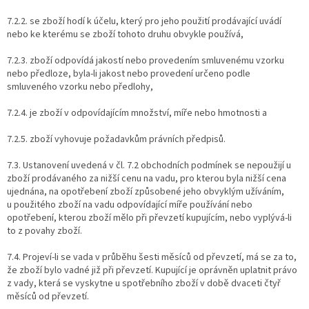
7.2.2. se zboží hodí k účelu, který pro jeho použití prodávající uvádí
nebo ke kterému se zboží tohoto druhu obvykle používá,
7.2.3. zboží odpovídá jakostí nebo provedením smluvenému vzorku
nebo předloze, byla-li jakost nebo provedení určeno podle
smluveného vzorku nebo předlohy,
7.2.4. je zboží v odpovídajícím množství, míře nebo hmotnosti a
7.2.5. zboží vyhovuje požadavkům právních předpisů.
7.3. Ustanovení uvedená v čl. 7.2 obchodních podmínek se nepoužijí u
zboží prodávaného za nižší cenu na vadu, pro kterou byla nižší cena
ujednána, na opotřebení zboží způsobené jeho obvyklým užíváním,
u použitého zboží na vadu odpovídající míře používání nebo
opotřebení, kterou zboží mělo při převzetí kupujícím, nebo vyplývá-li
to z povahy zboží.
7.4. Projeví-li se vada v průběhu šesti měsíců od převzetí, má se za to,
že zboží bylo vadné již při převzetí. Kupující je oprávněn uplatnit právo
z vady, která se vyskytne u spotřebního zboží v době dvaceti čtyř
měsíců od převzetí.