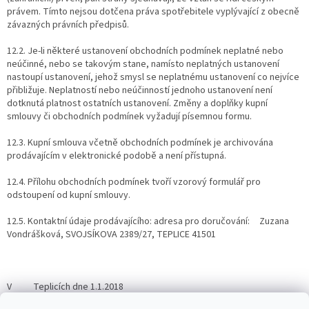
právem. Tímto nejsou dotčena práva spotřebitele vyplývající z obecně
závazných právních předpisů.
12.2. Je-li některé ustanovení obchodních podmínek neplatné nebo
neúčinné, nebo se takovým stane, namísto neplatných ustanovení
nastoupí ustanovení, jehož smysl se neplatnému ustanovení co nejvíce
přibližuje. Neplatností nebo neúčinností jednoho ustanovení není
dotknutá platnost ostatních ustanovení. Změny a doplňky kupní
smlouvy či obchodních podmínek vyžadují písemnou formu.
12.3. Kupní smlouva včetně obchodních podmínek je archivována
prodávajícím v elektronické podobě a není přístupná.
12.4. Přílohu obchodních podmínek tvoří vzorový formulář pro
odstoupení od kupní smlouvy.
12.5. Kontaktní údaje prodávajícího: adresa pro doručování: Zuzana
Vondrášková, SVOJSÍKOVA 2389/27, TEPLICE 41501
V Teplicích dne 1.1.2018