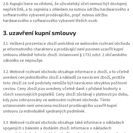
2.6. Kupující bere na vědomí, že uživatelský účet nemusí být dostupný
nepřetržitě, a to zejména s ohledem na nutnou údržbu hardwarového a
softwarového vybavení prodávajícího, popř. nutnou údržbu
hardwarového a softwarového vybavení třetích osob.
3. uzavření kupní smlouvy
3.1. Veškerá prezentace zboží umístěná ve webovém rozhraní obchodu
je informativního charakteru a prodávající není povinen uzavřít kupní
smlouvu ohledně tohoto zboží. Ustanovení § 1732 odst. 2 občanského
zákoníku se nepoužije.
3.2. Webové rozhraní obchodu obsahuje informace o zboží, a to včetně
uvedení cen jednotlivého zboží a nákladů za navrácení zboží, jestliže
toto zboží ze své podstaty nemůže být navráceno obvyklou poštovní
cestou. Ceny zboží jsou uvedeny včetně daně z přidané hodnoty a
všech souvisejících poplatků. Ceny zboží zůstávají v platnosti po dobu,
kdy jsou zobrazovány ve webovém rozhraní obchodu. Tímto
ustanovením není omezena možnost prodávajícího uzavřít kupní
smlouvu za individuálně sjednaných podmínek.
3.3. Webové rozhraní obchodu obsahuje také informace o nákladech
spojených s balením a dodáním zboží. Informace o nákladech