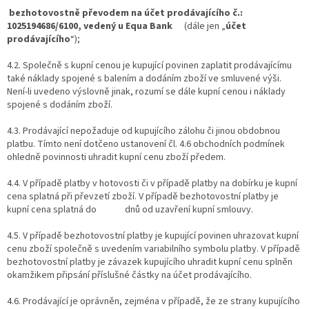
bezhotovostně převodem na účet prodávajícího č.:
1025194686/6100, vedený u Equa Bank
(dále jen „
účet
prodávajícího
“);
4.2. Společně s kupní cenou je kupující povinen zaplatit prodávajícímu
také náklady spojené s balením a dodáním zboží ve smluvené výši.
Není-li uvedeno výslovně jinak, rozumí se dále kupní cenou i náklady
spojené s dodáním zboží.
4.3. Prodávající nepožaduje od kupujícího zálohu či jinou obdobnou
platbu. Tímto není dotčeno ustanovení čl. 4.6 obchodních podmínek
ohledně povinnosti uhradit kupní cenu zboží předem.
4.4. V případě platby v hotovosti či v případě platby na dobírku je kupní
cena splatná při převzetí zboží. V případě bezhotovostní platby je
kupní cena splatná do dnů od uzavření kupní smlouvy.
4.5. V případě bezhotovostní platby je kupující povinen uhrazovat kupní
cenu zboží společně s uvedením variabilního symbolu platby. V případě
bezhotovostní platby je závazek kupujícího uhradit kupní cenu splněn
okamžikem připsání příslušné částky na účet prodávajícího.
4.6. Prodávající je oprávněn, zejména v případě, že ze strany kupujícího