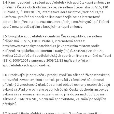
8.4. K mimosoudnímu řešení spotřebitelských sporů z kupní smlouvy je
příslušná Česká obchodní inspekce, se sídlem Štěpánská 567/15, 120
00 Praha 2, IČ: 000 20 869, internetová adresa: https://adr.coi.cz/cs.
Platformu pro řešení sporů on-line nacházející se na internetové
adrese http://ec.europa.eu/consumers/odr je možné využít při řešení
sporů mezi prodávajícím a kupujícím z kupní smlouvy.
8.5. Evropské spotřebitelské centrum Česká republika, se sídlem
Štěpánská 567/15, 120 00 Praha 2, internetová adresa:
http://www.evropskyspotrebitel.cz je kontaktním místem podle
Nařízení Evropského parlamentu a Rady (EU) č. 524/2013 ze dne 21.
května 2013 o řešení spotřebitelských sporů on-line a o změně nařízení
(ES) č. 2006/2004 a směrnice 2009/22/ES (nařízení o řešení
spotřebitelských sporů on-line).
8.6. Prodávající je oprávněn k prodeji zboží na základě živnostenského
oprávnění. Živnostenskou kontrolu provádí v rámci své působnosti
příslušný živnostenský úřad. Dozor nad oblastí ochrany osobních údajů
vykonává Úřad pro ochranu osobních údajů. Česká obchodní inspekce
vykonává ve vymezeném rozsahu mimo jiné dozor nad dodržováním
zákona č. 634/1992 Sb., o ochraně spotřebitele, ve znění pozdějších
předpisů.
8.7. Kupující tímto přebírá na sebe nebezpečí změny okolností ve