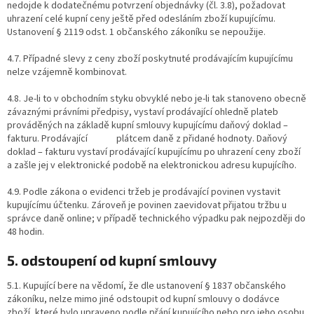
nedojde k dodatečnému potvrzení objednávky (čl. 3.8), požadovat
uhrazení celé kupní ceny ještě před odesláním zboží kupujícímu.
Ustanovení § 2119 odst. 1 občanského zákoníku se nepoužije.
4.7. Případné slevy z ceny zboží poskytnuté prodávajícím kupujícímu
nelze vzájemně kombinovat.
4.8. Je-li to v obchodním styku obvyklé nebo je-li tak stanoveno obecně
závaznými právními předpisy, vystaví prodávající ohledně plateb
prováděných na základě kupní smlouvy kupujícímu daňový doklad –
fakturu. Prodávající plátcem daně z přidané hodnoty. Daňový
doklad – fakturu vystaví prodávající kupujícímu po uhrazení ceny zboží
a zašle jej v elektronické podobě na elektronickou adresu kupujícího.
4.9. Podle zákona o evidenci tržeb je prodávající povinen vystavit
kupujícímu účtenku. Zároveň je povinen zaevidovat přijatou tržbu u
správce daně online; v případě technického výpadku pak nejpozději do
48 hodin.
5. odstoupení od kupní smlouvy
5.1. Kupující bere na vědomí, že dle ustanovení § 1837 občanského
zákoníku, nelze mimo jiné odstoupit od kupní smlouvy o dodávce
zboží, které bylo upraveno podle přání kupujícího nebo pro jeho osobu,