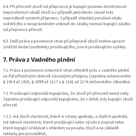
6.4. Při převzetí zboží od přepravce je kupující povinen zkontrolovat
neporušenost obalů zboží a v případě jakýchkoliv závad toto
neprodleně oznámit přepravci. V případě shledání porušení obalu
svědčícího o neoprávněném vniknutí do zásilky nemusí kupující zásilku
od přepravce převzít.
6.5. Další práva a povinnosti stran při přepravě zboží mohou upravit
zvláštní dodací podmínky prodávajícího, jsou-li prodávajícím vydány.
7. Práva z Vadného plnění
7.1. Práva a povinnosti smluvních stran ohledně práv z vadného plnění
se řídí příslušnými obecně závaznými předpisy (zejména ustanoveními
§ 1914 až 1925, § 2099 až 2117 a § 2161 až 2174 občanského zákoníku).
7.2. Prodávající odpovídá kupujícímu, že zboží při převzetí nemá vady.
Zejména prodávající odpovídá kupujícímu, že v době, kdy kupující zboží
převzal:
7.2.1. má zboží vlastnosti, které si strany ujednaly, a chybí-li ujednání,
má takové vlastnosti, které prodávající nebo výrobce popsal nebo
které kupující očekával s ohledem na povahu zboží a na základě
reklamy jimi prováděné,