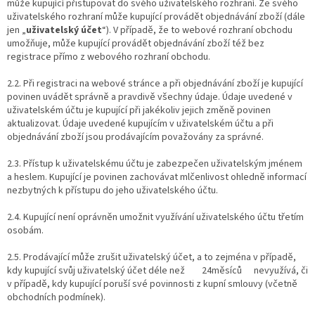
může kupující přistupovat do svého uživatelského rozhraní. Ze svého
uživatelského rozhraní může kupující provádět objednávání zboží (dále
jen „
uživatelský účet
“). V případě, že to webové rozhraní obchodu
umožňuje, může kupující provádět objednávání zboží též bez
registrace přímo z webového rozhraní obchodu.
2.2. Při registraci na webové stránce a při objednávání zboží je kupující
povinen uvádět správně a pravdivě všechny údaje. Údaje uvedené v
uživatelském účtu je kupující při jakékoliv jejich změně povinen
aktualizovat. Údaje uvedené kupujícím v uživatelském účtu a při
objednávání zboží jsou prodávajícím považovány za správné.
2.3. Přístup k uživatelskému účtu je zabezpečen uživatelským jménem
a heslem. Kupující je povinen zachovávat mlčenlivost ohledně informací
nezbytných k přístupu do jeho uživatelského účtu.
2.4. Kupující není oprávněn umožnit využívání uživatelského účtu třetím
osobám.
2.5. Prodávající může zrušit uživatelský účet, a to zejména v případě,
kdy kupující svůj uživatelský účet déle než 24měsíců nevyužívá, či
v případě, kdy kupující poruší své povinnosti z kupní smlouvy (včetně
obchodních podmínek).