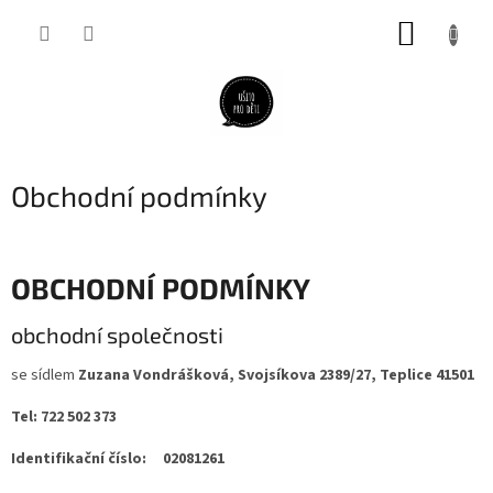
Přejít
NÁKUP
na
obsah
KOŠÍK
Obchodní podmínky
OBCHODNÍ PODMÍNKY
obchodní společnosti
se sídlem
Zuzana Vondrášková, Svojsíkova 2389/27, Teplice 41501
Tel: 722 502 373
Identifikační číslo: 02081261