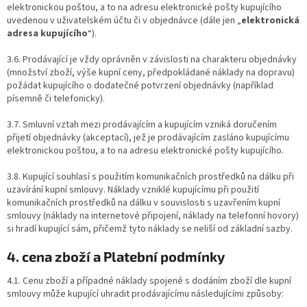
elektronickou poštou, a to na adresu elektronické pošty kupujícího
uvedenou v uživatelském účtu či v objednávce (dále jen „
elektronická
adresa kupujícího
“).
3.6. Prodávající je vždy oprávněn v závislosti na charakteru objednávky
(množství zboží, výše kupní ceny, předpokládané náklady na dopravu)
požádat kupujícího o dodatečné potvrzení objednávky (například
písemně či telefonicky).
3.7. Smluvní vztah mezi prodávajícím a kupujícím vzniká doručením
přijetí objednávky (akceptací), jež je prodávajícím zasláno kupujícímu
elektronickou poštou, a to na adresu elektronické pošty kupujícího.
3.8. Kupující souhlasí s použitím komunikačních prostředků na dálku při
uzavírání kupní smlouvy. Náklady vzniklé kupujícímu při použití
komunikačních prostředků na dálku v souvislosti s uzavřením kupní
smlouvy (náklady na internetové připojení, náklady na telefonní hovory)
si hradí kupující sám, přičemž tyto náklady se neliší od základní sazby.
4. cena zboží a Platební podmínky
4.1. Cenu zboží a případné náklady spojené s dodáním zboží dle kupní
smlouvy může kupující uhradit prodávajícímu následujícími způsoby: