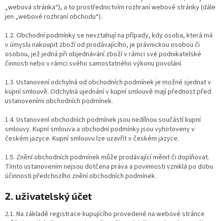
„webová stránka“), a to prostřednictvím rozhraní webové stránky (dále
jen „webové rozhraní obchodu“).
1.2. Obchodní podmínky se nevztahují na případy, kdy osoba, která má
v úmyslu nakoupit zboží od prodávajícího, je právnickou osobou či
osobou, jež jedná při objednávání zboží v rámci své podnikatelské
činnosti nebo v rámci svého samostatného výkonu povolání.
1.3. Ustanovení odchylná od obchodních podmínek je možné sjednat v
kupní smlouvě. Odchylná ujednání v kupní smlouvě mají přednost před
ustanoveními obchodních podmínek.
1.4. Ustanovení obchodních podmínek jsou nedílnou součástí kupní
smlouvy. Kupní smlouva a obchodní podmínky jsou vyhotoveny v
českém jazyce. Kupní smlouvu lze uzavřít v českém jazyce.
1.5. Znění obchodních podmínek může prodávající měnit či doplňovat.
Tímto ustanovením nejsou dotčena práva a povinnosti vzniklá po dobu
účinnosti předchozího znění obchodních podmínek.
2. uživatelský účet
2.1. Na základě registrace kupujícího provedené na webové stránce