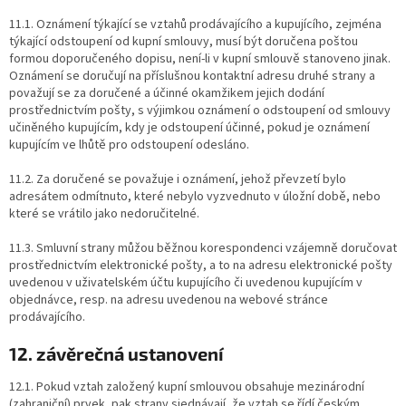
11.1. Oznámení týkající se vztahů prodávajícího a kupujícího, zejména
týkající odstoupení od kupní smlouvy, musí být doručena poštou
formou doporučeného dopisu, není-li v kupní smlouvě stanoveno jinak.
Oznámení se doručují na příslušnou kontaktní adresu druhé strany a
považují se za doručené a účinné okamžikem jejich dodání
prostřednictvím pošty, s výjimkou oznámení o odstoupení od smlouvy
učiněného kupujícím, kdy je odstoupení účinné, pokud je oznámení
kupujícím ve lhůtě pro odstoupení odesláno.
11.2. Za doručené se považuje i oznámení, jehož převzetí bylo
adresátem odmítnuto, které nebylo vyzvednuto v úložní době, nebo
které se vrátilo jako nedoručitelné.
11.3. Smluvní strany můžou běžnou korespondenci vzájemně doručovat
prostřednictvím elektronické pošty, a to na adresu elektronické pošty
uvedenou v uživatelském účtu kupujícího či uvedenou kupujícím v
objednávce, resp. na adresu uvedenou na webové stránce
prodávajícího.
12. závěrečná ustanovení
12.1. Pokud vztah založený kupní smlouvou obsahuje mezinárodní
(zahraniční) prvek, pak strany sjednávají, že vztah se řídí českým