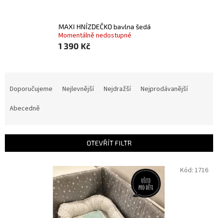
MAXI HNÍZDEČKO bavlna šedá
Momentálně nedostupné
1 390 Kč
Ř
a
Doporučujeme
Nejlevnější
Nejdražší
Nejprodávanější
z
e
Abecedně
n
í
p
OTEVŘÍT FILTR
r
o
V
Kód:
1716
d
ý
u
p
k
i
t
s
ů