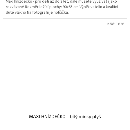
Maxi hnízdečko - pro děti až do 3 let, dále můžete využívat i jako
rozvázané Rozměr ležící plochy: 90x65 cm Výplň: vatelín a kvalitní
duté vlákno Na fotografii je holčička...
Kód:
1626
MAXI HNÍZDEČKO - bílý minky plyš