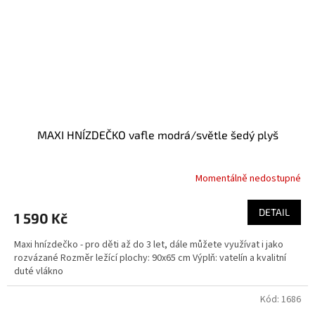
MAXI HNÍZDEČKO vafle modrá/světle šedý plyš
Momentálně nedostupné
DETAIL
1 590 Kč
Maxi hnízdečko - pro děti až do 3 let, dále můžete využívat i jako
rozvázané Rozměr ležící plochy: 90x65 cm Výplň: vatelín a kvalitní
duté vlákno
Kód:
1686