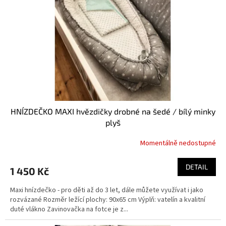
p
r
o
d
u
k
t
ů
HNÍZDEČKO MAXI hvězdičky drobné na šedé / bílý minky
plyš
Momentálně nedostupné
DETAIL
1 450 Kč
Maxi hnízdečko - pro děti až do 3 let, dále můžete využívat i jako
rozvázané Rozměr ležící plochy: 90x65 cm Výplň: vatelín a kvalitní
duté vlákno Zavinovačka na fotce je z...