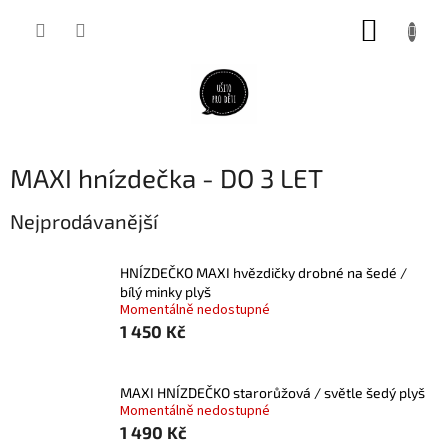
Přejít
NÁKUP
na
obsah
KOŠÍK
MAXI hnízdečka - DO 3 LET
Nejprodávanější
HNÍZDEČKO MAXI hvězdičky drobné na šedé /
bílý minky plyš
Momentálně nedostupné
1 450 Kč
MAXI HNÍZDEČKO starorůžová / světle šedý plyš
Momentálně nedostupné
1 490 Kč