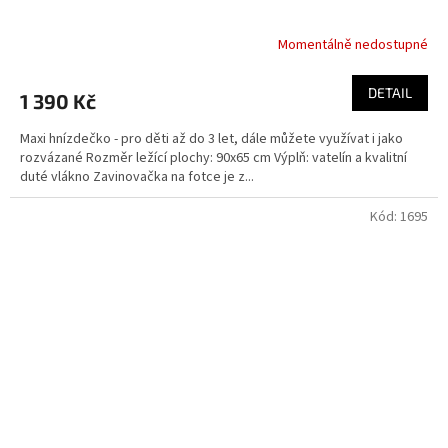
Momentálně nedostupné
DETAIL
1 390 Kč
Maxi hnízdečko - pro děti až do 3 let, dále můžete využívat i jako
rozvázané Rozměr ležící plochy: 90x65 cm Výplň: vatelín a kvalitní
duté vlákno Zavinovačka na fotce je z...
Kód:
1695