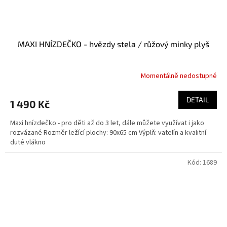
MAXI HNÍZDEČKO - hvězdy stela / růžový minky plyš
Momentálně nedostupné
DETAIL
1 490 Kč
Maxi hnízdečko - pro děti až do 3 let, dále můžete využívat i jako
rozvázané Rozměr ležící plochy: 90x65 cm Výplň: vatelín a kvalitní
duté vlákno
Kód:
1689