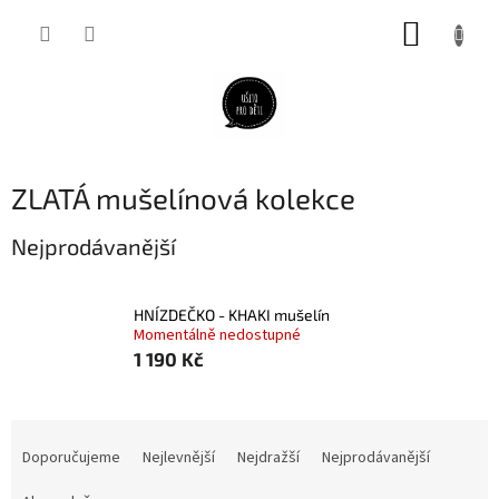
Přejít
NÁKUP
na
obsah
KOŠÍK
ZLATÁ mušelínová kolekce
Nejprodávanější
HNÍZDEČKO - KHAKI mušelín
Momentálně nedostupné
1 190 Kč
Ř
a
Doporučujeme
Nejlevnější
Nejdražší
Nejprodávanější
z