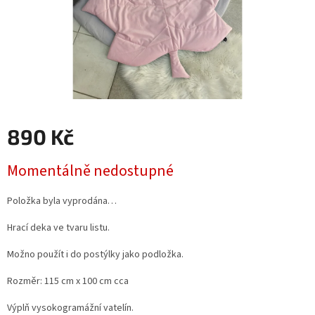
890 Kč
Měrná
Momentálně nedostupné
cena:
Položka byla vyprodána…
Hrací deka ve tvaru listu.
Možno použít i do postýlky jako podložka.
Rozměr: 115 cm x 100 cm cca
Výplň vysokogramážní vatelín.