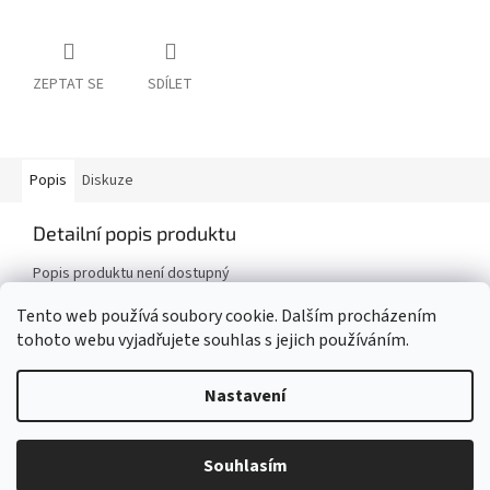
ZEPTAT SE
SDÍLET
Popis
Diskuze
Detailní popis produktu
Popis produktu není dostupný
Tento web používá soubory cookie. Dalším procházením
tohoto webu vyjadřujete souhlas s jejich používáním.
Z
á
Nastavení
Vytvořil Shoptet
p
a
t
Potřebujete poradit? Nebo potřebujete kombinaci dle Vašeho přání?
Souhlasím
Copyright 2026
UŠITO pro děti
. Všechna práva vyhrazena.
í
Napište mi na usitoprodeti@seznam.cz