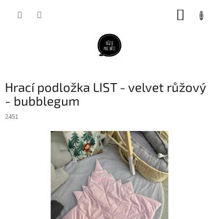
Přejít
NÁKUP
na
obsah
KOŠÍK
Hrací podložka LIST - velvet růžový
- bubblegum
2451