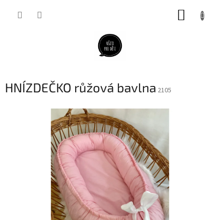
Přejít
NÁKUP
na
obsah
KOŠÍK
HNÍZDEČKO růžová bavlna
2105