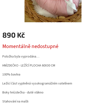
890 Kč
Měrná
Momentálně nedostupné
cena:
Položka byla vyprodána…
HNÍZDEČKO - LEŽÍCÍ PLOCHA 60X30 CM
100% bavlna
Ležící část vyplněná vysokogramážním vatelínem
Boky hnízdečka - duté vlákno
Stahování na mašli