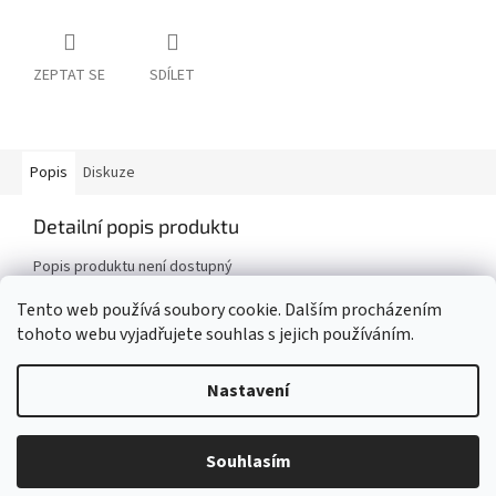
ZEPTAT SE
SDÍLET
Popis
Diskuze
Detailní popis produktu
Popis produktu není dostupný
Tento web používá soubory cookie. Dalším procházením
tohoto webu vyjadřujete souhlas s jejich používáním.
Z
á
Nastavení
Vytvořil Shoptet
p
a
t
Potřebujete poradit? Nebo potřebujete kombinaci dle Vašeho přání?
Souhlasím
Copyright 2026
UŠITO pro děti
. Všechna práva vyhrazena.
í
Napište mi na usitoprodeti@seznam.cz