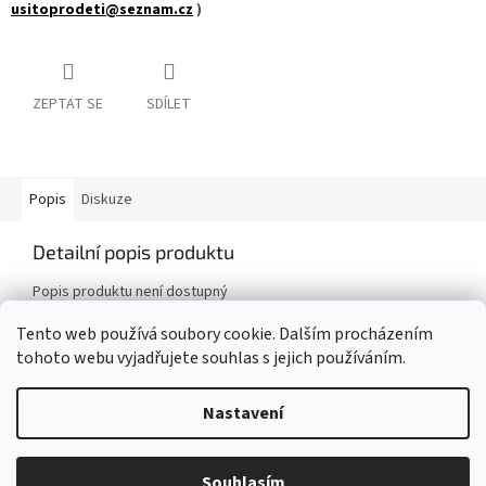
usitoprodeti@seznam.cz
)
ZEPTAT SE
SDÍLET
Popis
Diskuze
Detailní popis produktu
Popis produktu není dostupný
Tento web používá soubory cookie. Dalším procházením
tohoto webu vyjadřujete souhlas s jejich používáním.
Z
á
Nastavení
Vytvořil Shoptet
p
a
t
Potřebujete poradit? Nebo potřebujete kombinaci dle Vašeho přání?
Souhlasím
Copyright 2026
UŠITO pro děti
. Všechna práva vyhrazena.