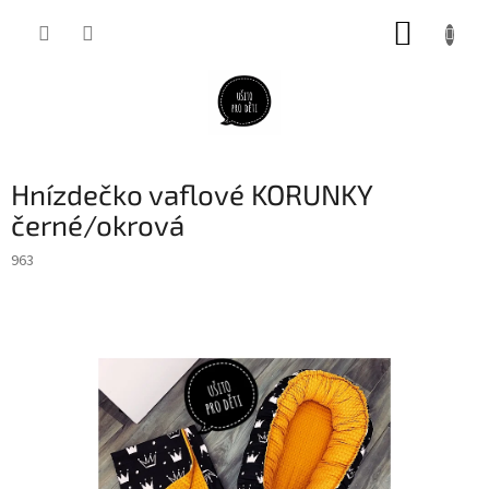
Přejít
NÁKUP
na
obsah
KOŠÍK
Hnízdečko vaflové KORUNKY
černé/okrová
963