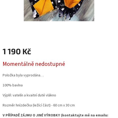
1 190 Kč
Měrná
Momentálně nedostupné
cena:
Položka byla vyprodána…
100% bavlna
Výplň: vatelín a kvaitní duté vlákno
Rozměr hnízdečka (ležící část) - 60 cm x 30 cm
V PŘÍPADĚ ZÁJMU O JINÉ VÝROBKY (kontaktujte mě na emailu: