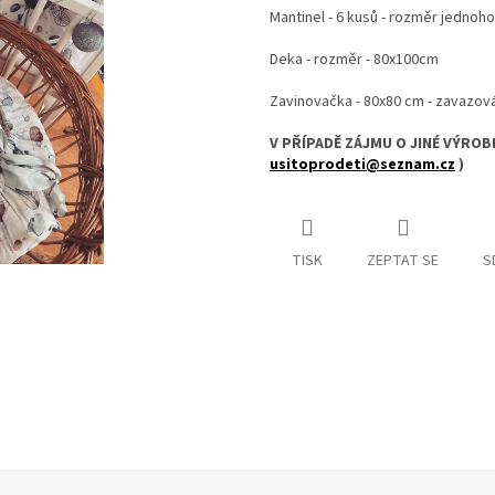
Mantinel - 6 kusů - rozměr jednoh
Deka - rozměr - 80x100cm
Zavinovačka - 80x80 cm - zavazová
V PŘÍPADĚ ZÁJMU O JINÉ VÝROB
usitoprodeti@seznam.cz
)
TISK
ZEPTAT SE
S