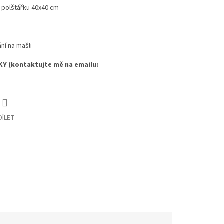
o polštářku 40x40 cm
ní na mašli
KY (kontaktujte mě na emailu:
DÍLET