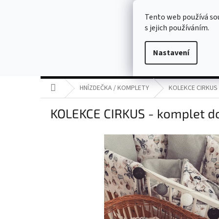
Přejít
usitoprodeti@seznam.cz
na
Tento web používá so
obsah
s jejich používáním.
Nastavení
AKCE
HNÍZDEČKA / KOMPLETY
MANTINELY
Domů
HNÍZDEČKA / KOMPLETY
KOLEKCE CIRKUS 
KOLEKCE CIRKUS - komplet do