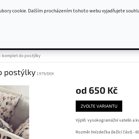
OBCHODNÍ PODMÍNKY
OCHRANA OSOBNÍCH ÚDAJŮ
ubory cookie. Dalším procházením tohoto webu vyjadřujete souhl
HLEDAT
KOJÍCÍ POLŠTÁŘE
DOPLŇKY (DEKY, ZAVINOVAČKY ...)
Oblečen
- komplet do postýlky
 postýlky
1979/DEK
od
650 Kč
Měrná
ZVOLTE VARIANTU
cena:
Výplň: vysokogramážní vatelín a kv
Rozměr hnízdečka (ležící část) - 6