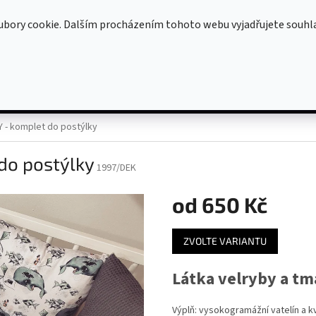
OBCHODNÍ PODMÍNKY
OCHRANA OSOBNÍCH ÚDAJŮ
ubory cookie. Dalším procházením tohoto webu vyjadřujete souhl
HLEDAT
KOJÍCÍ POLŠTÁŘE
DOPLŇKY (DEKY, ZAVINOVAČKY ...)
Oblečen
 - komplet do postýlky
do postýlky
1997/DEK
od
650 Kč
Měrná
ZVOLTE VARIANTU
cena:
Látka velryby a tm
Výplň: vysokogramážní vatelín a kv