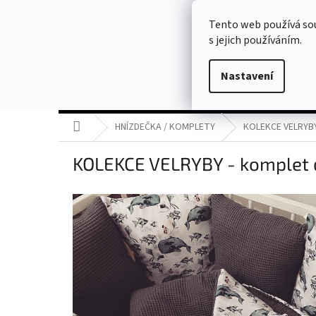
Přejít
usitoprodeti@seznam.cz
na
Tento web používá so
obsah
s jejich používáním.
Nastavení
AKCE
HNÍZDEČKA / KOMPLETY
MANTINELY
Domů
HNÍZDEČKA / KOMPLETY
KOLEKCE VELRYBY
KOLEKCE VELRYBY - komplet 