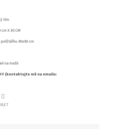
ý tón.
0 cm X 30 CM
o polštářku 40x40 cm
ní na mašli
KY (kontaktujte mě na emailu:
DÍLET