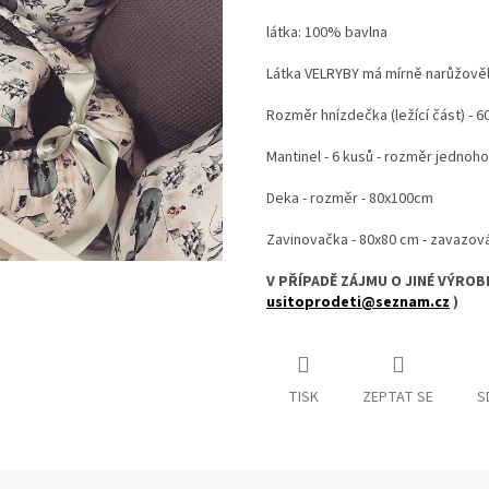
látka: 100% bavlna
Látka VELRYBY má mírně narůžověl
Rozměr hnízdečka (ležící část) - 6
Mantinel - 6 kusů - rozměr jednoh
Deka - rozměr - 80x100cm
Zavinovačka - 80x80 cm - zavazová
V PŘÍPADĚ ZÁJMU O JINÉ VÝROB
usitoprodeti@seznam.cz
)
TISK
ZEPTAT SE
S