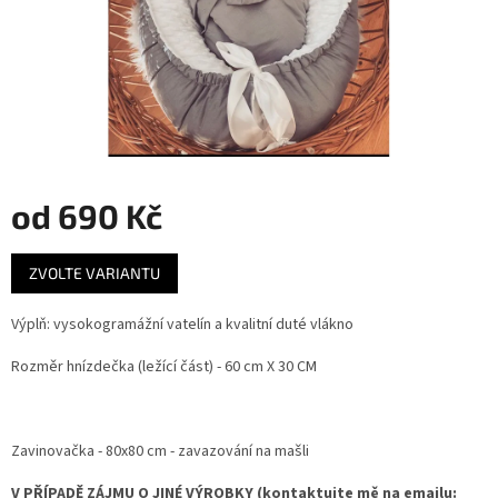
od
690 Kč
Měrná
ZVOLTE VARIANTU
cena:
Výplň: vysokogramážní vatelín a kvalitní duté vlákno
Rozměr hnízdečka (ležící část) - 60 cm X 30 CM
Zavinovačka - 80x80 cm - zavazování na mašli
V PŘÍPADĚ ZÁJMU O JINÉ VÝROBKY (kontaktujte mě na emailu: