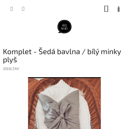
Přejít
NÁKUP
na
obsah
KOŠÍK
Komplet - Šedá bavlna / bílý minky
plyš
2018/ZAV