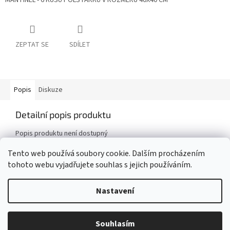
MANTINEL - 6 KUSŮ POLŠTÁŘKŮ V ROZMĚRU 40X40 CM
ZEPTAT SE
SDÍLET
Popis
Diskuze
Detailní popis produktu
Popis produktu není dostupný
Tento web používá soubory cookie. Dalším procházením
tohoto webu vyjadřujete souhlas s jejich používáním.
Z
á
Nastavení
Vytvořil Shoptet
p
a
t
Potřebujete poradit? Nebo potřebujete kombinaci dle Vašeho přání?
Souhlasím
Copyright 2026
UŠITO pro děti
. Všechna práva vyhrazena.
í