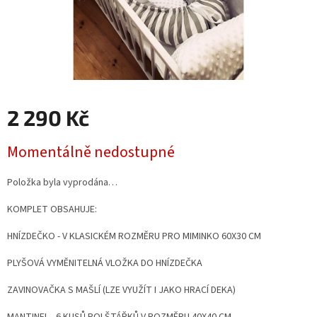
2 290 Kč
Měrná
Momentálně nedostupné
cena:
Položka byla vyprodána…
KOMPLET OBSAHUJE:
HNÍZDEČKO - V KLASICKÉM ROZMĚRU PRO MIMINKO 60X30 CM
PLYŠOVÁ VYMĚNITELNÁ VLOŽKA DO HNÍZDEČKA
ZAVINOVAČKA S MAŠLÍ (LZE VYUŽÍT I JAKO HRACÍ DEKA)