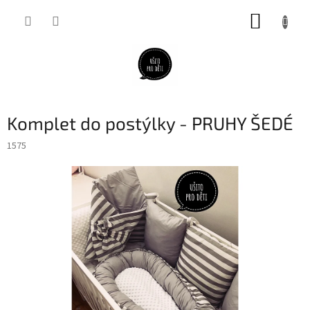
Přejít
NÁKUP
na
obsah
KOŠÍK
Komplet do postýlky - PRUHY ŠEDÉ
1575