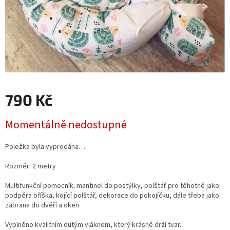
790 Kč
Měrná
Momentálně nedostupné
cena:
Položka byla vyprodána…
Rozměr: 2 metry
Multifunkční pomocník: mantinel do postýlky, polštář pro těhotné jako
podpěra bříška, kojící polštář, dekorace do pokojíčku, dále třeba jako
zábrana do dvěří a oken
Vyplněno kvalitním dutým vláknem, který krásně drží tvar.