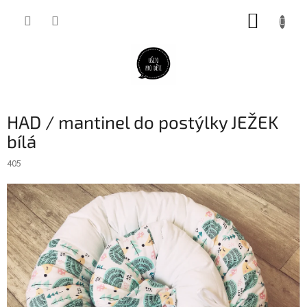
Přejít
NÁKUP
na
obsah
KOŠÍK
HAD / mantinel do postýlky JEŽEK
bílá
405