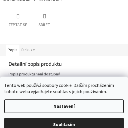
DOPORUČUJEME - VELMI OBLÍBENÉ !
ZEPTAT SE
SDÍLET
Popis
Diskuze
Detailní popis produktu
Popis produktu není dostupný
Tento web používá soubory cookie. Dalším procházením
tohoto webu vyjadřujete souhlas s jejich používáním.
Z
á
Nastavení
Vytvořil Shoptet
p
a
t
Potřebujete poradit? Nebo potřebujete kombinaci dle Vašeho přání?
Souhlasím
Copyright 2026
UŠITO pro děti
. Všechna práva vyhrazena.
í