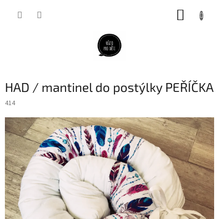
Přejít
NÁKUP
na
obsah
KOŠÍK
HAD / mantinel do postýlky PEŘÍČKA
414