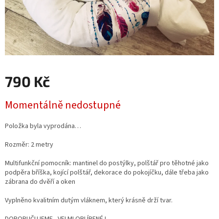
790 Kč
Měrná
Momentálně nedostupné
cena:
Položka byla vyprodána…
Rozměr: 2 metry
Multifunkční pomocník: mantinel do postýlky, polštář pro těhotné jako
podpěra bříška, kojící polštář, dekorace do pokojíčku, dále třeba jako
zábrana do dvěří a oken
Vyplněno kvalitním dutým vláknem, který krásně drží tvar.