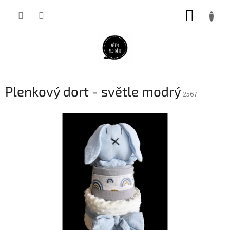
Přejít
NÁKUP
na
obsah
KOŠÍK
Plenkový dort - světle modrý
2567