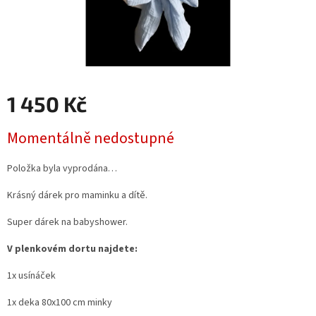
1 450 Kč
Měrná
Momentálně nedostupné
cena:
Položka byla vyprodána…
Krásný dárek pro maminku a dítě.
Super dárek na babyshower.
V plenkovém dortu najdete:
1x usínáček
1x deka 80x100 cm minky