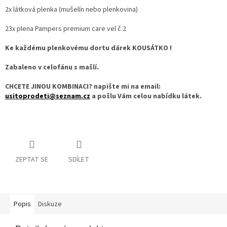
2x látková plenka (mušelín nebo plenkovina)
23x plena Pampers premium care vel č.2
Ke každému plenkovému dortu dárek KOUSÁTKO !
Zabaleno v celofánu s mašlí.
CHCETE JINOU KOMBINACI? napište mi na email:
usitoprodeti@seznam.cz
a pošlu Vám celou nabídku látek.
ZEPTAT SE
SDÍLET
Popis
Diskuze