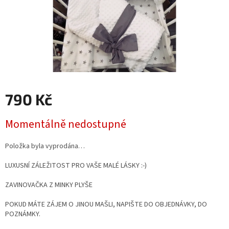
790 Kč
Měrná
Momentálně nedostupné
cena:
Položka byla vyprodána…
LUXUSNÍ ZÁLEŽITOST PRO VAŠE MALÉ LÁSKY :-)
ZAVINOVAČKA Z MINKY PLYŠE
POKUD MÁTE ZÁJEM O JINOU MAŠLI, NAPIŠTE DO OBJEDNÁVKY, DO
POZNÁMKY.