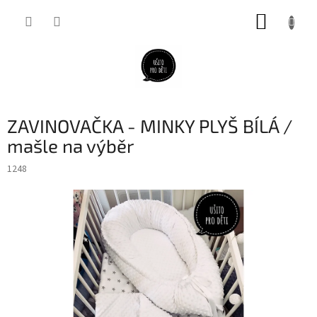
Přejít
NÁKUP
na
obsah
KOŠÍK
ZAVINOVAČKA - MINKY PLYŠ BÍLÁ /
mašle na výběr
1248